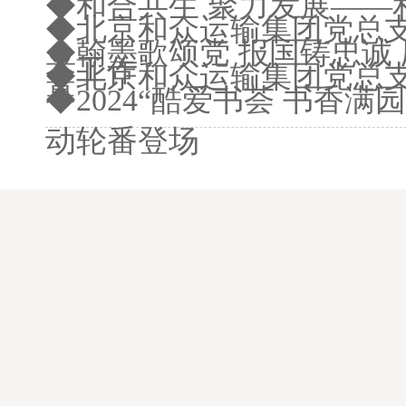
◆和合共生 聚力发展——和
◆北京和众运输集团党总
◆翰墨歌颂党 报国铸忠诚
举工作
◆北京和众运输集团党总
幕
◆2024“酷爱书荟 书香
动轮番登场